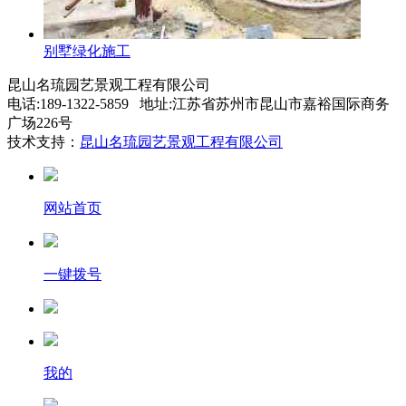
别墅绿化施工
昆山名琉园艺景观工程有限公司
电话:189-1322-5859 地址:江苏省苏州市昆山市嘉裕国际商务
广场226号
技术支持：
昆山名琉园艺景观工程有限公司
网站首页
一键拨号
我的